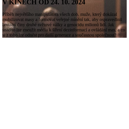
V KINECH OD 24. 10. 2024
Příběh největšího manipulátora všech dob, muže, který dokázal
mobilizovat masy a formovat veřejné mínění tak, aby ospravedlnil
brutální činy druhé světové války a genocidu milionů lidí. Jak
snadno lze zneužít média k šíření dezinformací a ovládání mas, a co
si z toho lze odnést pro další generace a současnou společnost?