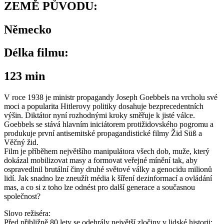
ZEMĚ PŮVODU:
Německo
Délka filmu:
123 min
V roce 1938 je ministr propagandy Joseph Goebbels na vrcholu své
moci a popularita Hitlerovy politiky dosahuje bezprecedentních
výšin. Diktátor nyní rozhodnými kroky směřuje k jisté válce.
Goebbels se stává hlavním iniciátorem protižidovského pogromu a
produkuje první antisemitské propagandistické filmy Žid Süß a
Věčný žid.
Film je příběhem největšího manipulátora všech dob, muže, který
dokázal mobilizovat masy a formovat veřejné mínění tak, aby
ospravedlnil brutální činy druhé světové války a genocidu milionů
lidí. Jak snadno lze zneužít média k šíření dezinformací a ovládání
mas, a co si z toho lze odnést pro další generace a současnou
společnost?
Slovo režiséra:
Před přibližně 80 lety se odehrály největší zločiny v lidské historii: