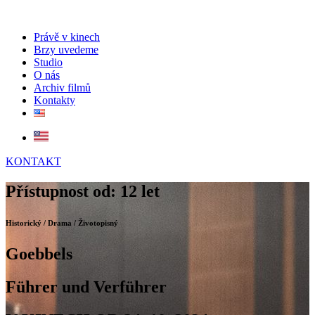
Právě v kinech
Brzy uvedeme
Studio
O nás
Archiv filmů
Kontakty
KONTAKT
Přístupnost od: 12 let
Historický / Drama / Životopisný
Goebbels
Führer und Verführer