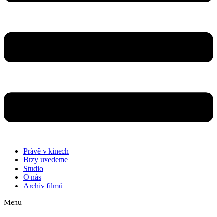
Právě v kinech
Brzy uvedeme
Studio
O nás
Archiv filmů
Menu