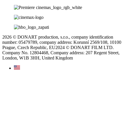
2026 © DONART production, s.r.o., company identification
number: 05479789, company address: Korunní 2569/108, 10100
Prague, Czech Republic, EU2024 © DONART FILM LTD.
Company No. 12804468, Company address: 207 Regent Street,
London, W1B 3HH, United Kingdom