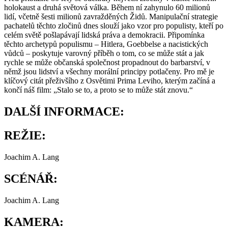
holokaust a druhá světová válka. Během ní zahynulo 60 milionů
lidí, včetně šesti milionů zavražděných Židů. Manipulační strategie
pachatelů těchto zločinů dnes slouží jako vzor pro populisty, kteří po
celém světě pošlapávají lidská práva a demokracii. Připomínka
těchto archetypů populismu – Hitlera, Goebbelse a nacistických
vůdců – poskytuje varovný příběh o tom, co se může stát a jak
rychle se může občanská společnost propadnout do barbarství, v
němž jsou lidství a všechny morální principy potlačeny. Pro mě je
klíčový citát přeživšího z Osvětimi Prima Leviho, kterým začíná a
končí náš film: „Stalo se to, a proto se to může stát znovu.“
DALŠÍ INFORMACE:
REŽIE:
Joachim A. Lang
SCÉNÁŘ:
Joachim A. Lang
KAMERA: